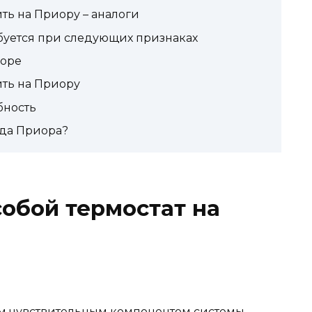
ть на Приору – аналоги
буется при следующих признаках
иоре
ить на Приору
бность
ада Приора?
собой термостат на
ым чувствительным компонентом системы