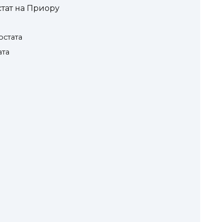
стат на Приору
стата
ата