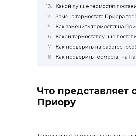
Какой лучше термостат постави
Замена термостата Приора тре
Как заменить термостат на Пр
Какой термостат лучше постав
Как проверить на работоспосо
Как проверить термостат на Л
Что представляет 
Приору
Термостат на Приору является главн