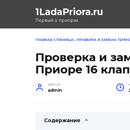
Перейти
1LadaPriora.ru
к
содержанию
Первый о приорах
ГЛАВНАЯ СТРАНИЦА
»
ПРОВЕРКА И ЗАМЕНА ТЕРМО
Проверка и за
Приоре 16 кла
АВТОР
admin
Содержание