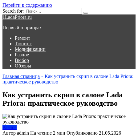
Перейти к содержанию
Search for:
1LadaPriora.ru
Первый о приорах
Ремонт
Тюнинг
Модификации
Разное
Выбор
Обзоры
Главная страница
»
Как устранить скрип в салоне Lada Priora:
практическое руководство
Как устранить скрип в салоне Lada
Priora: практическое руководство
Разное
Автор
admin
На чтение
2 мин
Опубликовано
21.05.2026